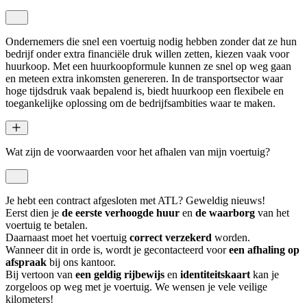
Ondernemers die snel een voertuig nodig hebben zonder dat ze hun
bedrijf onder extra financiële druk willen zetten, kiezen vaak voor
huurkoop. Met een huurkoopformule kunnen ze snel op weg gaan
en meteen extra inkomsten genereren. In de transportsector waar
hoge tijdsdruk vaak bepalend is, biedt huurkoop een flexibele en
toegankelijke oplossing om de bedrijfsambities waar te maken.
Wat zijn de voorwaarden voor het afhalen van mijn voertuig?
Je hebt een contract afgesloten met ATL? Geweldig nieuws!
Eerst dien je
de eerste verhoogde huur
en
de waarborg
van het
voertuig te betalen.
Daarnaast moet het voertuig
correct verzekerd
worden.
Wanneer dit in orde is, wordt je gecontacteerd voor
een afhaling op
afspraak
bij ons kantoor.
Bij vertoon van
een geldig rijbewijs
en
identiteitskaart
kan je
zorgeloos op weg met je voertuig. We wensen je vele veilige
kilometers!